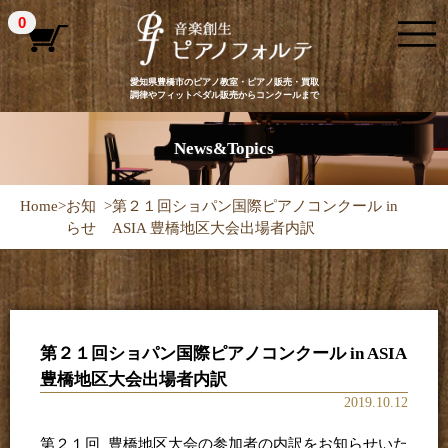
0
愛知県豊橋市のピアノ教室・ピアノ販売・買取
調律やフィットペダル販売からコンクールまで
News&Topics
Home
>
お知
>
第２１回ショパン国際ピアノコンクール in
らせ
ASIA 豊橋地区大会出場者内訳
第２１回ショパン国際ピアノコンクール in ASIA
豊橋地区大会出場者内訳
2019.10.12
第２１回 豊橋地区大会の参加者の内訳をお知らせいた