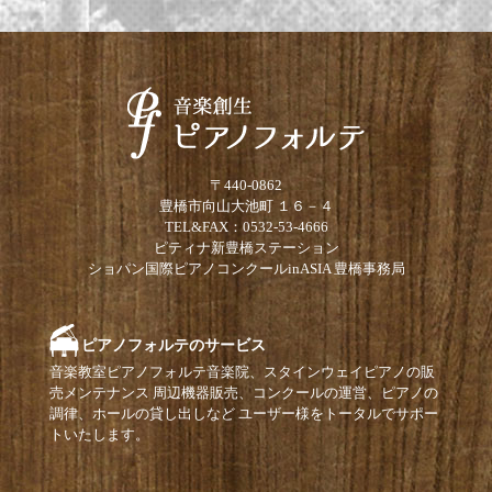
〒440-0862
豊橋市向山大池町 １６－４
TEL&FAX：0532-53-4666
ピティナ新豊橋ステーション
ショパン国際ピアノコンクールinASIA 豊橋事務局
ピアノフォルテのサービス
音楽教室ピアノフォルテ音楽院、スタインウェイピアノの販
売メンテナンス 周辺機器販売、コンクールの運営、ピアノの
調律、ホールの貸し出しなど ユーザー様をトータルでサポー
トいたします。