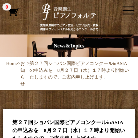
0
愛知県豊橋市のピアノ教室・ピアノ販売・買取
調律やフィットペダル販売からコンクールまで
News&Topics
Home
>
お
>
第２７回ショパン国際ピアノコンクールinASIA
知
の申込みを 8月２７日（水）１７時より開始い
ら
たしますので、ご案内申し上げます。
せ
第２７回ショパン国際ピアノコンクールinASIA
の申込みを 8月２７日（水）１７時より開始い