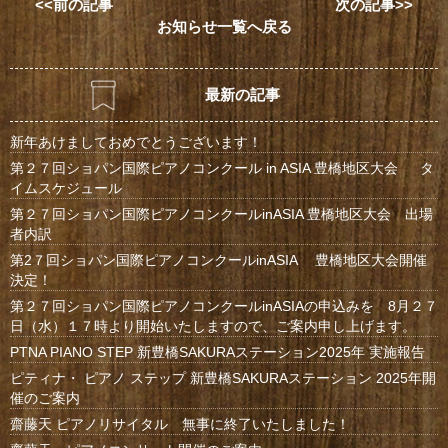
<<前の記事
次の記事>>
お知らせ一覧へ戻る
最新の記事
新年あけましておめでとうございます！
第２７回ショパン国際ピアノコンクール in ASIA 豊橋地区大会 タ
イムスケジュール
第２７回ショパン国際ピアノコンクールinASIA 豊橋地区大会 出場
者内訳
第2７回ショパン国際ピアノコンクールinASIA 豊橋地区大会開催
決定！
第２７回ショパン国際ピアノコンクールinASIAの申込みを 8月２７
日（水）１７時より開始いたしますので、ご案内申し上げます。
PTNA PIANO STEP 新豊橋SAKURAステーション2025年 実施報告
ピティナ・ ピアノ ステップ 新豊橋SAKURAステーション 2025年開
催のご案内
齋藤天 ピアノリサイタル 無事に終了いたしました！