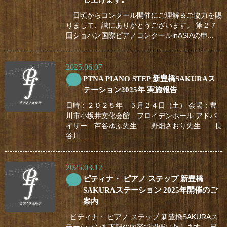
日頃からコンクール開催にご理解＆ご協力を賜
りまして、誠にありがとうございます。 第２７
回ショパン国際ピアノコンクールinASIAの申...
2025.06.07
PTNA PIANO STEP 新豊橋SAKURAス
テーション2025年 実施報告
日時：２０２５年 ５月２４日（土） 会場：豊
川市小坂井文化会館 フロイデンホール アドバ
イザー 芦谷ゆふ先生 野畑さおり先生 長
谷川...
2025.03.12
ピティナ・ ピアノ ステップ 新豊橋
SAKURAステーション 2025年開催のご
案内
ピティナ・ ピアノ ステップ 新豊橋SAKURAス