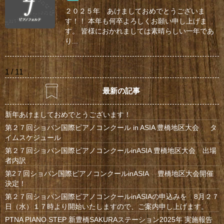
２０２５年 あけましておめでとうございま
す！！ 本年も何卒よろしくお願い申し上げま
す。 皆様におかれましては素晴らしい一年であ
り...
1 / 1
1
最新の記事
新年あけましておめでとうございます！
第２７回ショパン国際ピアノコンクール in ASIA 豊橋地区大会 タ
イムスケジュール
第２７回ショパン国際ピアノコンクールinASIA 豊橋地区大会 出場
者内訳
第2７回ショパン国際ピアノコンクールinASIA 豊橋地区大会開催
決定！
第２７回ショパン国際ピアノコンクールinASIAの申込みを 8月２７
日（水）１７時より開始いたしますので、ご案内申し上げます。
PTNA PIANO STEP 新豊橋SAKURAステーション2025年 実施報告