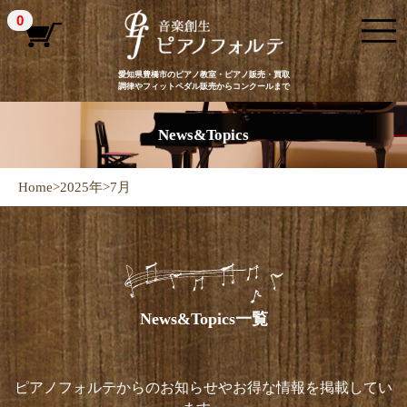
0
愛知県豊橋市のピアノ教室・ピアノ販売・買取
調律やフィットペダル販売からコンクールまで
News&Topics
Home
>
2025年
>
7月
News&Topics一覧
ピアノフォルテからのお知らせやお得な情報を掲載してい