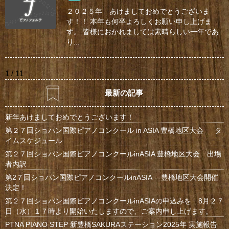
２０２５年 あけましておめでとうございま
す！！ 本年も何卒よろしくお願い申し上げま
す。 皆様におかれましては素晴らしい一年であ
り...
1 / 1
1
最新の記事
新年あけましておめでとうございます！
第２７回ショパン国際ピアノコンクール in ASIA 豊橋地区大会 タ
イムスケジュール
第２７回ショパン国際ピアノコンクールinASIA 豊橋地区大会 出場
者内訳
第2７回ショパン国際ピアノコンクールinASIA 豊橋地区大会開催
決定！
第２７回ショパン国際ピアノコンクールinASIAの申込みを 8月２７
日（水）１７時より開始いたしますので、ご案内申し上げます。
PTNA PIANO STEP 新豊橋SAKURAステーション2025年 実施報告