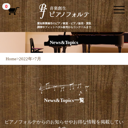
0
愛知県豊橋市のピアノ教室・ピアノ販売・買取
調律やフィットペダル販売からコンクールまで
News&Topics
Home
>
2022年
>
7月
News&Topics一覧
ピアノフォルテからのお知らせやお得な情報を掲載してい