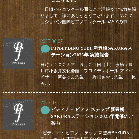
日頃からコンクール開催にご理解＆ご協力を賜
りまして、誠にありがとうございます。 第２７
回ショパン国際ピアノコンクールinASIAの申...
2025.06.07
PTNA PIANO STEP 新豊橋SAKURAス
テーション2025年 実施報告
日時：２０２５年 ５月２４日（土） 会場：豊
川市小坂井文化会館 フロイデンホール アドバ
イザー 芦谷ゆふ先生 野畑さおり先生 長
谷川...
2025.03.12
ピティナ・ ピアノ ステップ 新豊橋
SAKURAステーション 2025年開催のご
案内
ピティナ・ ピアノ ステップ 新豊橋SAKURAス