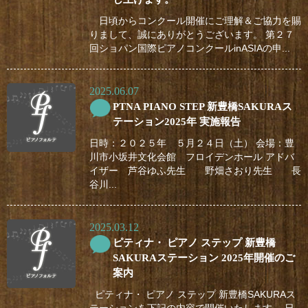
日頃からコンクール開催にご理解＆ご協力を賜
りまして、誠にありがとうございます。 第２７
回ショパン国際ピアノコンクールinASIAの申...
2025.06.07
PTNA PIANO STEP 新豊橋SAKURAス
テーション2025年 実施報告
日時：２０２５年 ５月２４日（土） 会場：豊
川市小坂井文化会館 フロイデンホール アドバ
イザー 芦谷ゆふ先生 野畑さおり先生 長
谷川...
2025.03.12
ピティナ・ ピアノ ステップ 新豊橋
SAKURAステーション 2025年開催のご
案内
ピティナ・ ピアノ ステップ 新豊橋SAKURAス