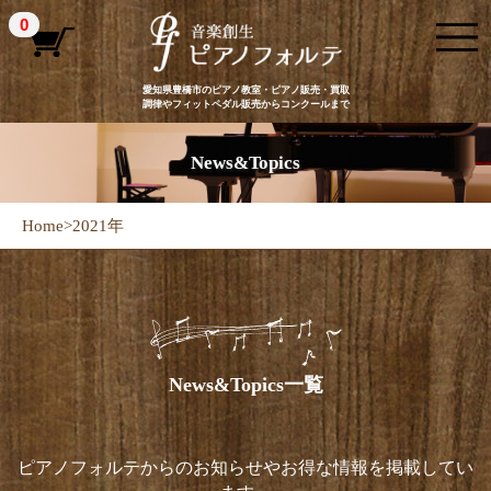
0
愛知県豊橋市のピアノ教室・ピアノ販売・買取
調律やフィットペダル販売からコンクールまで
News&Topics
Home
>
2021年
News&Topics一覧
ピアノフォルテからのお知らせやお得な情報を掲載してい