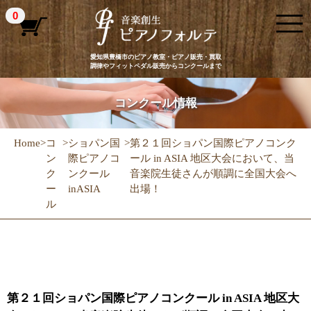
0
愛知県豊橋市のピアノ教室・ピアノ販売・買取
調律やフィットペダル販売からコンクールまで
コンクール情報
Home
>
コ
>
ショパン国
>
第２１回ショパン国際ピアノコンク
ン
際ピアノコ
ール in ASIA 地区大会において、当
ク
ンクール
音楽院生徒さんが順調に全国大会へ
ー
inASIA
出場！
ル
第２１回ショパン国際ピアノコンクール in ASIA 地区大